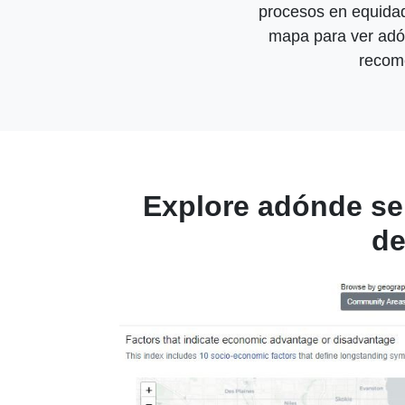
procesos en equidad
mapa para ver adón
recome
Explore adónde se 
de